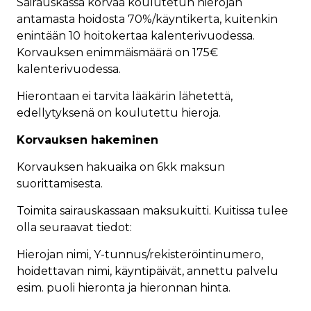
Sairauskassa korvaa koulutetun hierojan
antamasta hoidosta 70%/käyntikerta, kuitenkin
enintään 10 hoitokertaa kalenterivuodessa.
Korvauksen enimmäismäärä on 175€
kalenterivuodessa.
Hierontaan ei tarvita lääkärin lähetettä,
edellytyksenä on koulutettu hieroja.
Korvauksen hakeminen
Korvauksen hakuaika on 6kk maksun
suorittamisesta.
Toimita sairauskassaan maksukuitti. Kuitissa tulee
olla seuraavat tiedot:
Hierojan nimi, Y-tunnus/rekisteröintinumero,
hoidettavan nimi, käyntipäivät, annettu palvelu
esim. puoli hieronta ja hieronnan hinta.